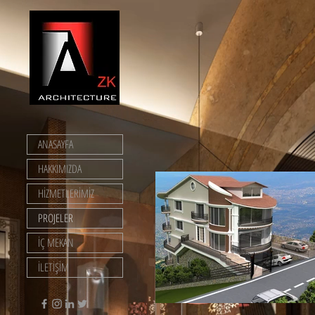
ANASAYFA
HAKKIMIZDA
HİZMETLERİMİZ
PROJELER
İÇ MEKAN
İLETİŞİM